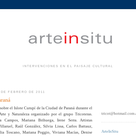
INTERVENCIONES EN EL PAISAJE CULTURAL
.
 DE FEBRERO DE 2011
araná
 sobre el Islote Curupí de la Ciudad de Paraná durante el
tricot@hotmail.com.
rte y Naturaleza organizado por el grupo Tricoteras.
na Campos, Mariana Brihuega, Irene Serra. Artistas
illaruel, Raúl González, Silvia Lissa, Carlos Battauz,
ArteInSitu
elia Toscano, Mariana Poggio, Viviana Macías, Denise