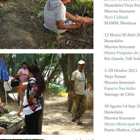
Humedales/Viejo Par
Muestra Itinerante
Nave Cultural
MAMM, Mendoza
13 Marzo/30 Abril 2
Humedales
Muestra Itinerante
Museo Fueguino de 
Río Grande, TdF Ae
3 /29 Octubre 2013
Viejo Paraná
Muestra Itinerante
Espacio San Isidro
Santiago de Chile
30 Agosto/14 Sept 2
Humedales
Muestra Itinerante
Museo Municipal de 
Puerto Madryn, Chu