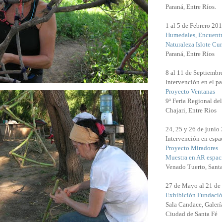
Paraná, Entre Ríos.
1 al 5 de Febrero 20
Humedales, Encuentr
Naturaleza Islote Cu
Paraná, Entre Ríos
8 al 11 de Septiembr
Intervenciòn en el pa
Proyecto Ventanas
9ª Feria Regional de
Chajari, Entre Rios
24, 25 y 26 de junio
Intervención en espac
Proyecto Miradores
Muestra en AR espaci
Venado Tuerto, Sant
27 de Mayo al 21 de
Exhibición Fundació
Sala Candace, Galerí
Ciudad de Santa Fé