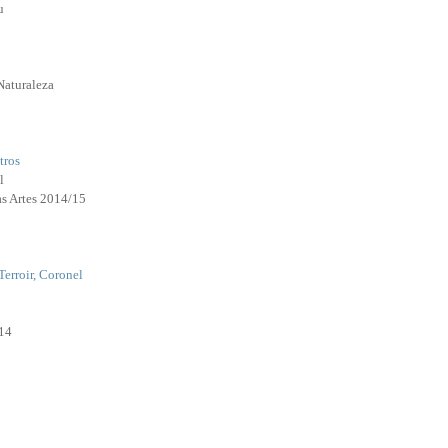
u
Naturaleza
tros
l
as Artes 2014/15
Terroir, Coronel
14