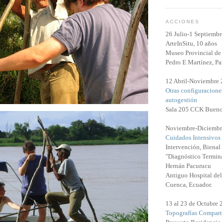
ACCIONES
26 Julio-1 Septiemb
ArteInSitu, 10 años
Museo Provincial de 
Pedro E Martínez, Pa
12 Abril-Noviembre
Otras configuracione
autogestión
Sala 205 CCK Bueno
Noviembre-Diciembr
Cuidados Intensivos
Intervención, Biena
"Diagnóstico Termina
Hernán Pacurucu
Antiguo Hospital del
Cuenca, Ecuador.
13 al 23 de Octubre
Topografías Compart