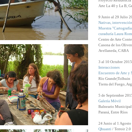
Proyecto Residencia 
Arte La 40 y La B, G
9 Junio al 29 Julio 
Nativas, intervenció
Muestra "Cartografía
curaduría Laura Rom
Centro de Arte Cont
Casona de los Oliver
Avellaneda, CABA
3 al 10 Octubre 2015
Interacciones
Encuentro de Arte y 
Río Grande|Tolhuin
Tierra del Fuego, Arg
5 de Septiembre 201
Galería Móvil
Balneario Municipal
Paraná, Entre Ríos
24 Junio al 1 Agosto
Qhuanti
/ Terroir 2.0