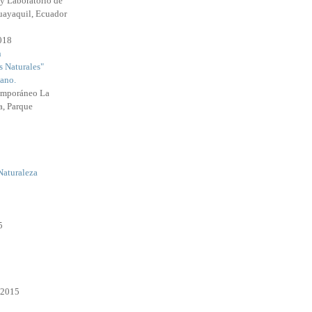
y Laboratorio de
uayaquil, Ecuador
2018
n
s Naturales"
ano.
emporáneo La
a, Parque
Naturaleza
5
 2015