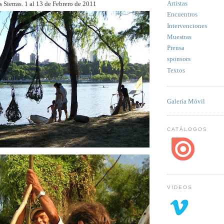
Artistas
s Sierras. 1 al 13 de Febrero de 2011
Encuentros
Intervenciones
Muestras
Prensa
sponsors
Textos
Galería Móvil
CATÁLOGOS
VIDEOS