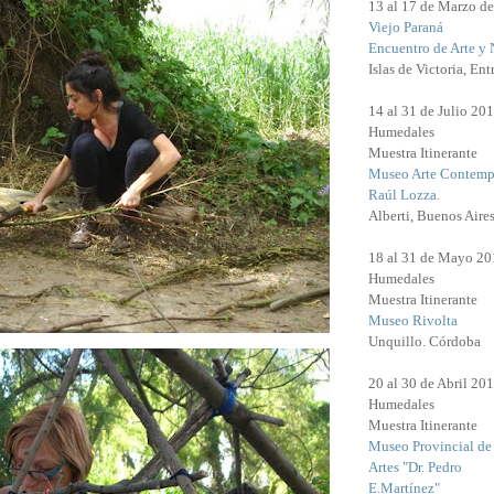
13 al 17 de Marzo d
Viejo Paraná
Encuentro de Arte y 
Islas de Victoria, Ent
14 al 31 de Julio 20
Humedales
Muestra Itinerante
Museo Arte Contemp
Raúl Lozza.
Alberti, Buenos Aires
18 al 31 de Mayo 20
Humedales
Muestra Itinerante
Museo Rivolta
Unquillo. Córdoba
20 al 30 de Abril 20
Humedales
Muestra Itinerante
Museo Provincial de
Artes "Dr. Pedro
E.Martínez"