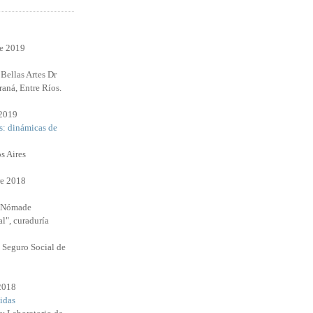
re 2019
Bellas Artes Dr
raná, Entre Ríos.
 2019
s: dinámicas de
s Aires
e 2018
l Nómade
l", curaduría
 Seguro Social de
 2018
idas