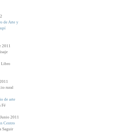
12
o de Arte y
rupí
e 2011
isaje
l Libro
 2011
io rural
o de arte
a Fé
 Junio 2011
n Centro
a Saguir