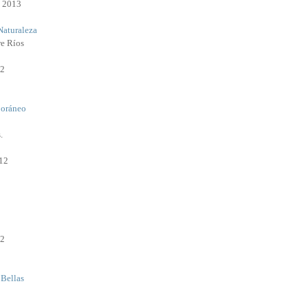
e 2013
Naturaleza
re Ríos
12
oráneo
.
12
12
 Bellas