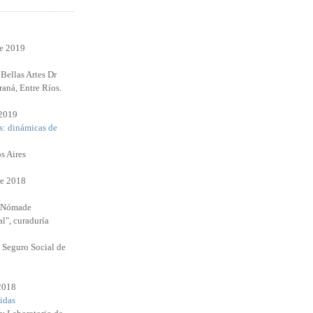
re 2019
Bellas Artes Dr
raná, Entre Ríos.
 2019
s: dinámicas de
s Aires
e 2018
l Nómade
l", curaduría
 Seguro Social de
 2018
idas