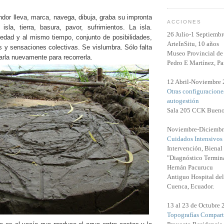
ndor lleva, marca, navega, dibuja, graba su impronta
ACCIONES
sla, tierra, basura, pavor, sufrimientos. La isla.
26 Julio-1 Septiemb
edad y al mismo tiempo, conjunto de posibilidades,
ArteInSitu, 10 años
s y sensaciones colectivas. Se vislumbra. Sólo falta
Museo Provincial de 
arla nuevamente para recorrerla.
Pedro E Martínez, Pa
12 Abril-Noviembre
Otras configuracione
autogestión
Sala 205 CCK Bueno
Noviembre-Diciembr
Cuidados Intensivos
Intervención, Biena
"Diagnóstico Termina
Hernán Pacurucu
Antiguo Hospital del
Cuenca, Ecuador.
13 al 23 de Octubre
Topografías Compart