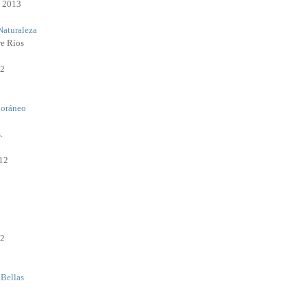
e 2013
Naturaleza
re Ríos
12
oráneo
.
12
12
 Bellas