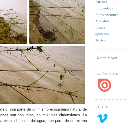
Artistas
Encuentros
Intervenciones
Muestras
Prensa
sponsors
Textos
Galería Móvil
CATÁLOGOS
VIDEOS
 el río, son parte de un mismo ecosistema natural de
iones son conjuntas, en múltiples dimensiones. La
la brisa, el sonido del agua, son parte de un mismo