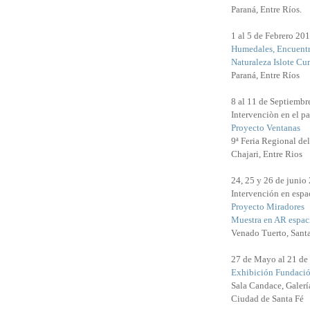
Paraná, Entre Ríos.
1 al 5 de Febrero 20
Humedales, Encuentr
Naturaleza Islote Cu
Paraná, Entre Ríos
8 al 11 de Septiembr
Intervenciòn en el pa
Proyecto Ventanas
9ª Feria Regional de
Chajari, Entre Rios
24, 25 y 26 de junio
Intervención en espac
Proyecto Miradores
Muestra en AR espaci
Venado Tuerto, Sant
27 de Mayo al 21 de
Exhibición Fundació
Sala Candace, Galerí
Ciudad de Santa Fé