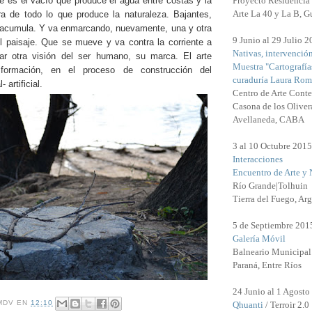
arte es el vacío que produce el agua entre costas y la
Proyecto Residencia 
Arte La 40 y La B, G
ra de todo lo que produce la naturaleza. Bajantes,
 acumula. Y va enmarcando, nuevamente, una y otra
9 Junio al 29 Julio 
 paisaje. Que se mueve y va contra la corriente a
Nativas, intervenció
ar otra visión del ser humano, su marca.
El arte
Muestra "Cartografía
formación, en el proceso de construcción del
curaduría Laura Rom
 artificial.
Centro de Arte Cont
Casona de los Oliver
Avellaneda, CABA
3 al 10 Octubre 2015
Interacciones
Encuentro de Arte y 
Río Grande|Tolhuin
Tierra del Fuego, Arg
5 de Septiembre 201
Galería Móvil
Balneario Municipal
Paraná, Entre Ríos
24 Junio al 1 Agosto
MDV
EN
12:10
Qhuanti
/ Terroir 2.0