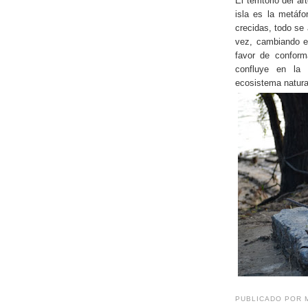
El territorio del 
isla es la metáfo
crecidas, todo se
vez, cambiando el
favor de conform
confluye en la 
ecosistema natural-
PUBLICADO POR