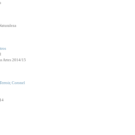
u
Naturaleza
tros
l
as Artes 2014/15
Terroir, Coronel
14