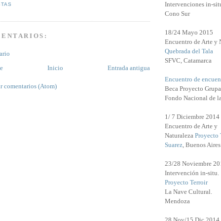
Intervenciones in-sit
STAS
Cono Sur
18/24 Mayo 2015
MENTARIOS:
Encuentro de Arte y 
Quebrada del Tala
ario
SFVC, Catamarca
te
Inicio
Entrada antigua
Encuentro de encuen
r comentarios (Atom)
Beca Proyecto Grupa
Fondo Nacional de l
1/ 7 Diciembre 2014
Encuentro de Arte y
Naturaleza
Proyecto 
Suarez
, Buenos Aires
23/28 Noviembre 20
Intervención in-situ.
Proyecto Terroir
La Nave Cultural.
Mendoza
28 Nov/15 Dic 2014