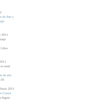
12
o de Arte y
rupí
e 2011
isaje
l Libro
 2011
io rural
o de arte
a Fé
 Junio 2011
n Centro
a Saguir