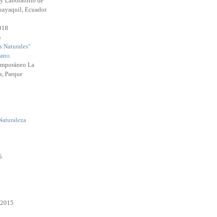
y Laboratorio de
uayaquil, Ecuador
2018
n
s Naturales"
ano.
emporáneo La
a, Parque
Naturaleza
5
 2015