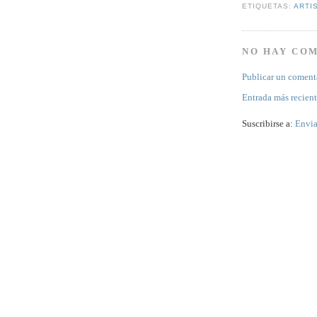
ETIQUETAS:
ARTI
NO HAY CO
Publicar un coment
Entrada más recien
Suscribirse a:
Envia