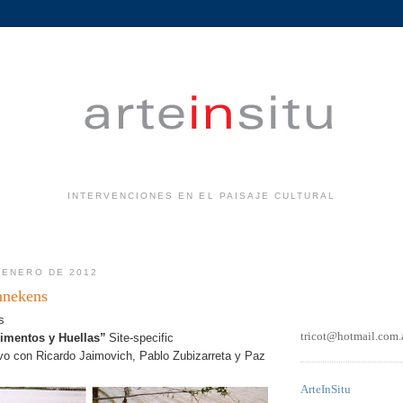
INTERVENCIONES EN EL PAISAJE CULTURAL
.
 ENERO DE 2012
nnekens
s
tricot@hotmail.com.
dimentos y Huellas”
Site-specific
ivo con Ricardo Jaimovich, Pablo Zubizarreta y Paz
ArteInSitu