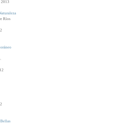
e 2013
Naturaleza
re Ríos
12
oráneo
.
12
12
 Bellas