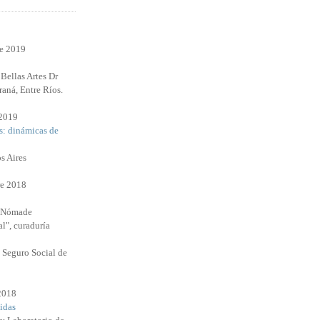
re 2019
Bellas Artes Dr
raná, Entre Ríos.
 2019
s: dinámicas de
s Aires
e 2018
l Nómade
l", curaduría
 Seguro Social de
 2018
idas