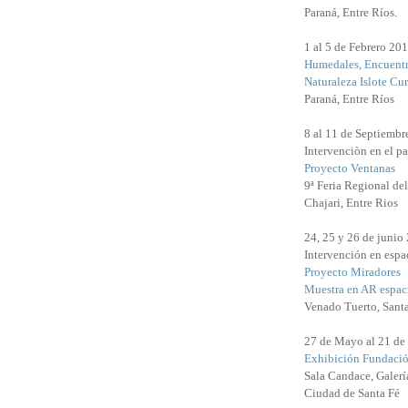
Paraná, Entre Ríos.
1 al 5 de Febrero 20
Humedales, Encuentr
Naturaleza Islote Cu
Paraná, Entre Ríos
8 al 11 de Septiembr
Intervenciòn en el pa
Proyecto Ventanas
9ª Feria Regional de
Chajari, Entre Rios
24, 25 y 26 de junio
Intervención en espac
Proyecto Miradores
Muestra en AR espaci
Venado Tuerto, Sant
27 de Mayo al 21 de
Exhibición Fundació
Sala Candace, Galerí
Ciudad de Santa Fé