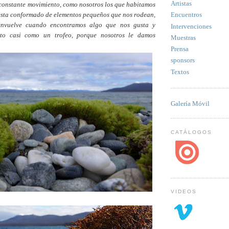
Artistas
en constante movimiento, como nosotros los que habitamos
e esta conformado de elementos pequeños que nos rodean,
Encuentros
 envuelve cuando encontramos algo que nos gusta y
Intervenciones
eto casi como un trofeo, porque nosotros le damos
Muestras
Prensa
sponsors
Textos
Galería Móvil
CATÁLOGOS
VIDEOS