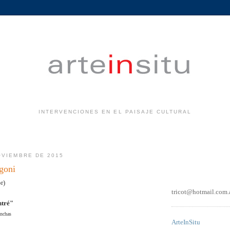
INTERVENCIONES EN EL PAISAJE CULTURAL
.
OVIEMBRE DE 2015
goni
r)
tricot@hotmail.com.
ontré"
onchas
ArteInSitu