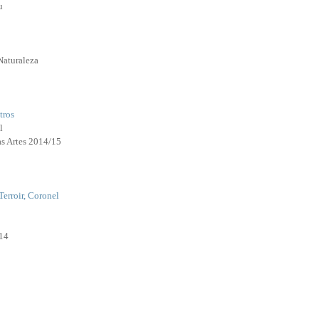
u
Naturaleza
tros
l
as Artes 2014/15
Terroir, Coronel
14