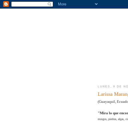
LUNES, 9 DE N
Larissa Maran
(Guayaquil, Ecuado
"Mira lo que enc
musgos, piedras, algas, c