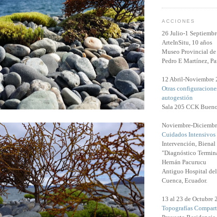
ACCIONES
26 Julio-1 Septiemb
ArteInSitu, 10 años
Museo Provincial de 
Pedro E Martínez, Pa
12 Abril-Noviembre
Otras configuracione
autogestión
Sala 205 CCK Bueno
Noviembre-Diciembr
Cuidados Intensivos
Intervención, Biena
"Diagnóstico Termina
Hernán Pacurucu
Antiguo Hospital del
Cuenca, Ecuador.
13 al 23 de Octubre
Topografías Compart