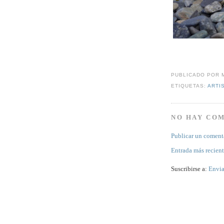
PUBLICADO POR
ETIQUETAS:
ARTI
NO HAY CO
Publicar un coment
Entrada más recien
Suscribirse a:
Envia