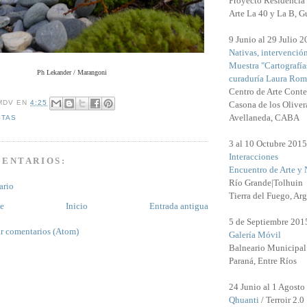
Proyecto Residencia 
Arte La 40 y La B, G
9 Junio al 29 Julio 
Nativas, intervenció
Muestra "Cartografía
Ph Lekander / Marangoni
curaduría Laura Rom
Centro de Arte Cont
MDV
EN
4:25
Casona de los Oliver
Avellaneda, CABA
STAS
3 al 10 Octubre 2015
Interacciones
MENTARIOS:
Encuentro de Arte y 
Río Grande|Tolhuin
ario
Tierra del Fuego, Arg
te
Inicio
Entrada antigua
5 de Septiembre 201
r comentarios (Atom)
Galería Móvil
Balneario Municipal
Paraná, Entre Ríos
24 Junio al 1 Agosto
Qhuanti
/ Terroir 2.0