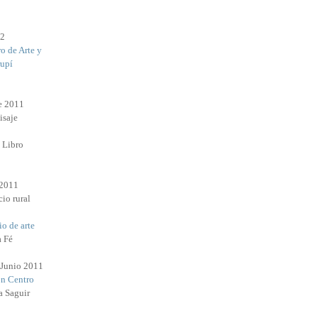
12
o de Arte y
rupí
e 2011
isaje
l Libro
 2011
io rural
o de arte
a Fé
 Junio 2011
n Centro
a Saguir