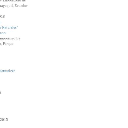
y Laboratorio de
uayaquil, Ecuador
2018
n
s Naturales"
ano.
emporáneo La
a, Parque
Naturaleza
5
 2015