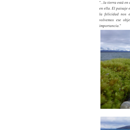
"
...la tierra está 
en ella. El paisaj
la felicidad nos
volvemos ese obj
importancia.
"