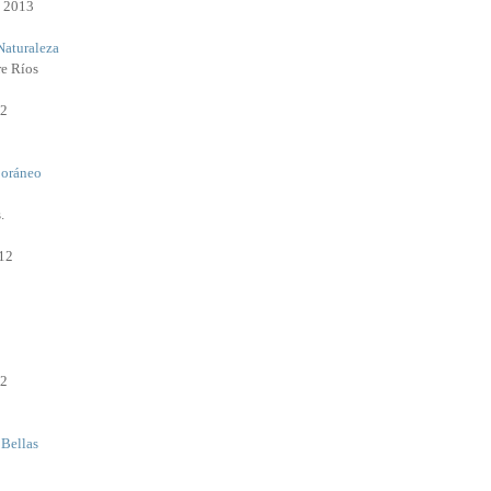
e 2013
Naturaleza
re Ríos
12
oráneo
.
12
12
 Bellas