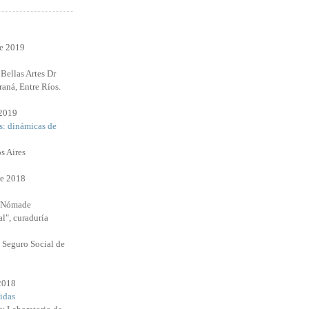
re 2019
Bellas Artes Dr
raná, Entre Ríos.
 2019
s: dinámicas de
s Aires
e 2018
l Nómade
l", curaduría
 Seguro Social de
 2018
idas