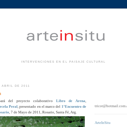
INTERVENCIONES EN EL PAISAJE CULTURAL
.
 ABRIL DE 2011
a
cipará del proyecto colaborativo
Libro de Arena
,
tricot@hotmail.com.
cela Peral
, presentado en el marco del
1°Encuentro de
osario
, 7 de Mayo de 2011, Rosario, Santa Fé, Arg.
ArteInSitu