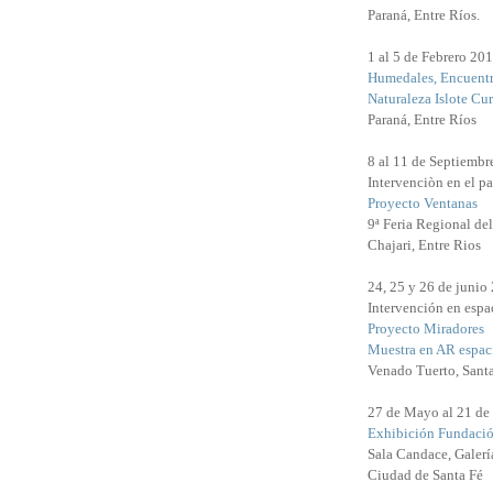
Paraná, Entre Ríos.
1 al 5 de Febrero 20
Humedales, Encuentr
Naturaleza Islote Cu
Paraná, Entre Ríos
8 al 11 de Septiembr
Intervenciòn en el pa
Proyecto Ventanas
9ª Feria Regional de
Chajari, Entre Rios
24, 25 y 26 de junio
Intervención en espac
Proyecto Miradores
Muestra en AR espaci
Venado Tuerto, Sant
27 de Mayo al 21 de
Exhibición Fundació
Sala Candace, Galerí
Ciudad de Santa Fé