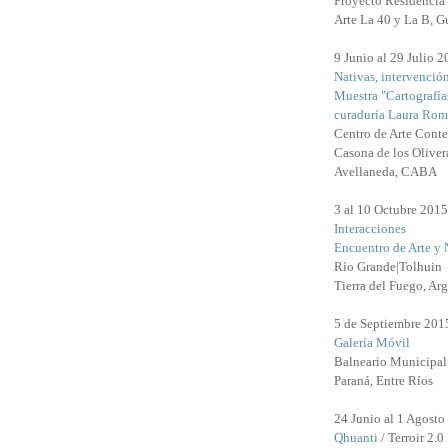
Proyecto Residencia 
Arte La 40 y La B, G
9 Junio al 29 Julio 
Nativas, intervenció
Muestra "Cartografía
curaduría Laura Rom
Centro de Arte Cont
Casona de los Oliver
Avellaneda, CABA
3 al 10 Octubre 2015
Interacciones
Encuentro de Arte y 
Río Grande|Tolhuin
Tierra del Fuego, Arg
5 de Septiembre 201
Galería Móvil
Balneario Municipal
Paraná, Entre Ríos
24 Junio al 1 Agosto
Qhuanti
/ Terroir 2.0