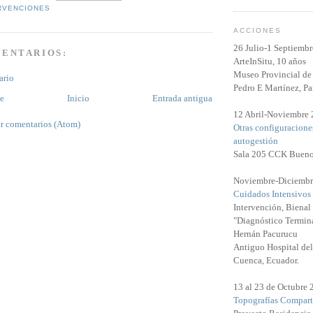
RVENCIONES
ACCIONES
26 Julio-1 Septiemb
MENTARIOS:
ArteInSitu, 10 años
Museo Provincial de 
ario
Pedro E Martínez, Pa
te
Inicio
Entrada antigua
12 Abril-Noviembre
r comentarios (Atom)
Otras configuracione
autogestión
Sala 205 CCK Bueno
Noviembre-Diciembr
Cuidados Intensivos
Intervención, Biena
"Diagnóstico Termina
Hernán Pacurucu
Antiguo Hospital del
Cuenca, Ecuador.
13 al 23 de Octubre
Topografías Compart