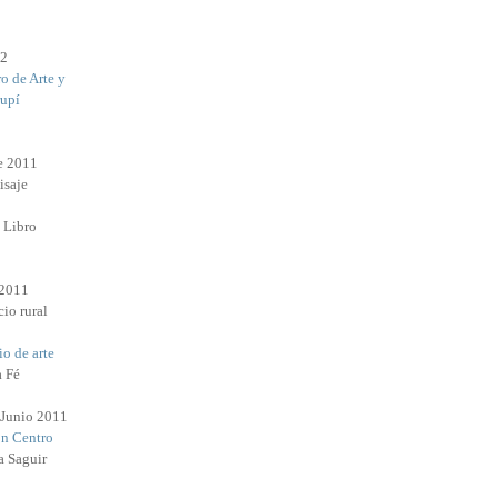
12
o de Arte y
rupí
e 2011
isaje
l Libro
 2011
io rural
o de arte
a Fé
 Junio 2011
n Centro
a Saguir