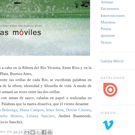
Artistas
Encuentros
Intervenciones
Muestras
Prensa
sponsors
Textos
Galería Móvil
á a cabo en la Ribera del Río Victoria, Entre Ríos y en la
 Plata, Buenos Aires,
CATÁLOGOS
te las orillas de cada Río, se escribirán palabras en
ra de la ribera, identidad y filosofía de vida. A modo de
 armará un texto entre las dos orillas.
s con ramas de sauce, caladas en papel o realizadas en
a. Palabras que la marea disuelva, que el viento desarme.
a Brihuega
,
Diana Campos
,
Irene Serra
,
Denise Cáseres
,
VIDEOS
elia Herrero
,
Liliana Sanchez
, Andrea Baamonde,
Rocio Sanchez.
MDV
EN
10:23