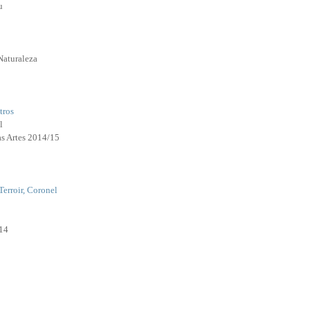
u
Naturaleza
tros
l
as Artes 2014/15
Terroir, Coronel
14