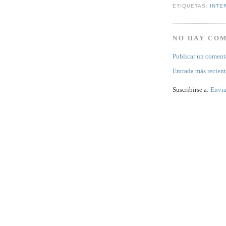
ETIQUETAS:
INTE
NO HAY CO
Publicar un coment
Entrada más recien
Suscribirse a:
Envia