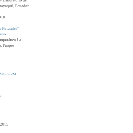
y Laboratorio de
uayaquil, Ecuador
2018
n
s Naturales"
ano.
emporáneo La
a, Parque
Naturaleza
5
 2015