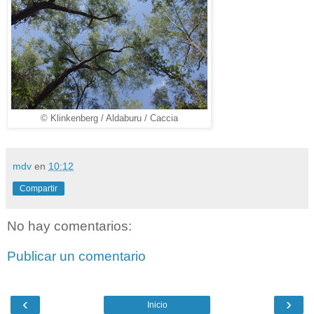
© Klinkenberg / Aldaburu / Caccia
mdv
en
10:12
Compartir
No hay comentarios:
Publicar un comentario
‹
›
Inicio