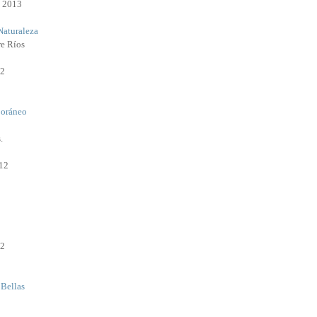
e 2013
Naturaleza
re Ríos
12
oráneo
.
12
12
 Bellas