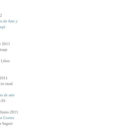
12
o de Arte y
rupí
e 2011
isaje
l Libro
 2011
io rural
o de arte
a Fé
 Junio 2011
n Centro
a Saguir