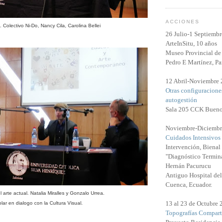
ACCIONES
 Colectivo Ni-Do, Nancy Cila, Carolina Bellei
26 Julio-1 Septiemb
ArteInSitu, 10 años
Museo Provincial de 
Pedro E Martínez, Pa
12 Abril-Noviembre
Otras configuracione
autogestión
Sala 205 CCK Bueno
Noviembre-Diciembr
Cuidados Intensivos
Intervención, Biena
"Diagnóstico Termina
Hernán Pacurucu
Antiguo Hospital del
Cuenca, Ecuador.
 arte actual. Natalia Miralles y Gonzalo Urrea.
13 al 23 de Octubre
olar en dialogo con la Cultura Visual.
Topografías Compart