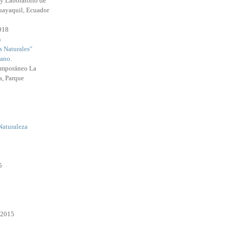
y Laboratorio de
uayaquil, Ecuador
2018
n
s Naturales"
ano.
emporáneo La
a, Parque
Naturaleza
5
 2015