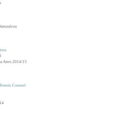
u
Naturaleza
tros
l
as Artes 2014/15
Terroir, Coronel
14