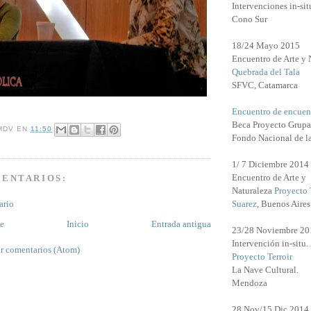
Intervenciones in-sit
Cono Sur
18/24 Mayo 2015
Encuentro de Arte y 
Quebrada del Tala
SFVC, Catamarca
Encuentro de encuen
Beca Proyecto Grupa
MDV
EN
11:50
Fondo Nacional de l
1/ 7 Diciembre 2014
Encuentro de Arte y
MENTARIOS:
Naturaleza
Proyecto 
Suarez
, Buenos Aires
ario
te
Inicio
Entrada antigua
23/28 Noviembre 20
Intervención in-situ.
r comentarios (Atom)
Proyecto Terroir
La Nave Cultural.
Mendoza
28 Nov/15 Dic 2014