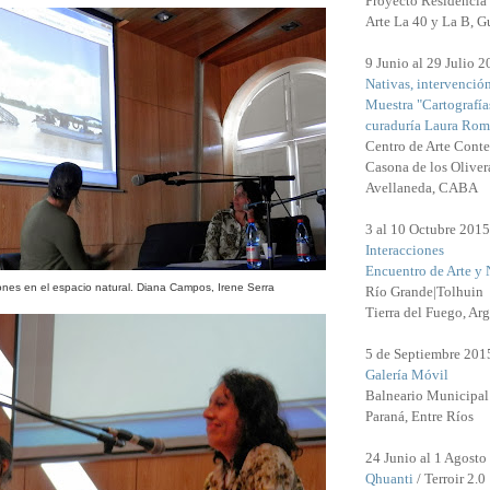
Proyecto Residencia 
Arte La 40 y La B, G
9 Junio al 29 Julio 
Nativas, intervenció
Muestra "Cartografía
curaduría Laura Rom
Centro de Arte Cont
Casona de los Oliver
Avellaneda, CABA
3 al 10 Octubre 2015
Interacciones
Encuentro de Arte y 
ciones en el espacio natural. Diana Campos, Irene Serra
Río Grande|Tolhuin
Tierra del Fuego, Arg
5 de Septiembre 201
Galería Móvil
Balneario Municipal
Paraná, Entre Ríos
24 Junio al 1 Agosto
Qhuanti
/ Terroir 2.0