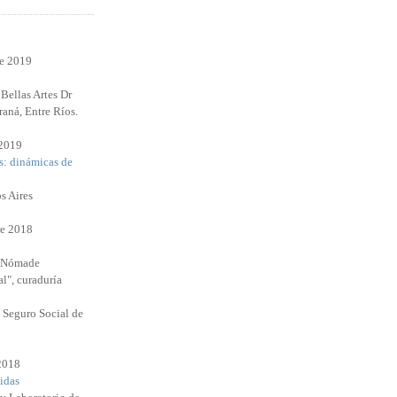
re 2019
Bellas Artes Dr
raná, Entre Ríos.
 2019
s: dinámicas de
s Aires
e 2018
l Nómade
l", curaduría
 Seguro Social de
 2018
idas