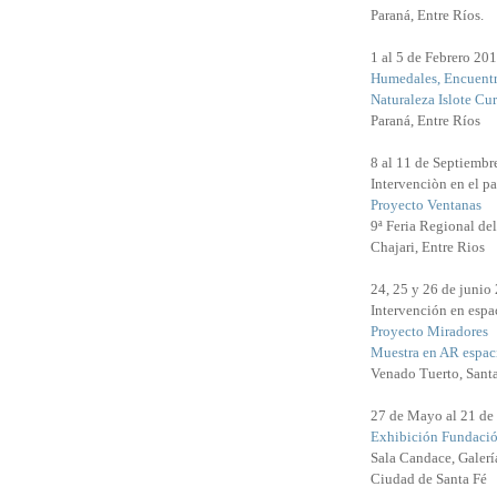
Paraná, Entre Ríos.
1 al 5 de Febrero 20
Humedales, Encuentr
Naturaleza Islote Cu
Paraná, Entre Ríos
8 al 11 de Septiembr
Intervenciòn en el pa
Proyecto Ventanas
9ª Feria Regional de
Chajari, Entre Rios
24, 25 y 26 de junio
Intervención en espac
Proyecto Miradores
Muestra en AR espaci
Venado Tuerto, Sant
27 de Mayo al 21 de
Exhibición Fundació
Sala Candace, Galerí
Ciudad de Santa Fé