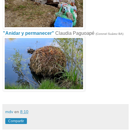
"Anidar y permanecer"
Claudia Paguoapé
(Coronel Suárez BA)
mdv
en
8:10
Compartir