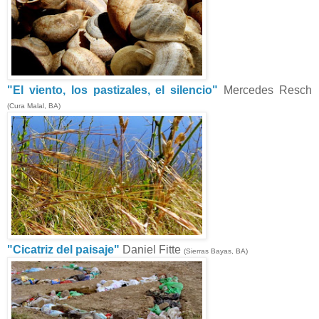
"El viento, los pastizales, el silencio"
Mercedes Resch
(Cura Malal, BA)
"Cicatriz del paisaje"
Daniel Fitte
(Sierras Bayas, BA)