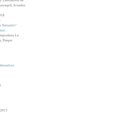
y Laboratorio de
uayaquil, Ecuador
2018
n
s Naturales"
ano.
emporáneo La
a, Parque
Naturaleza
5
 2015