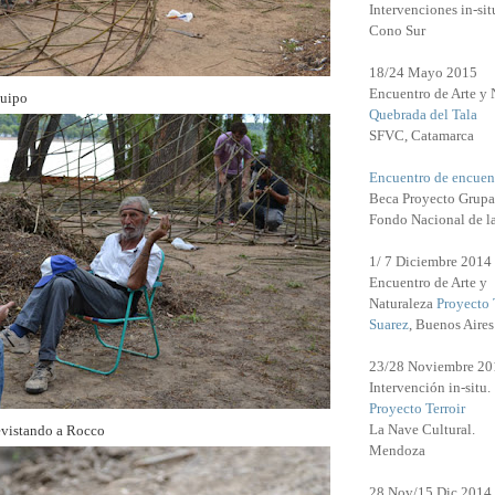
Intervenciones in-sit
Cono Sur
18/24 Mayo 2015
Encuentro de Arte y 
quipo
Quebrada del Tala
SFVC, Catamarca
Encuentro de encuen
Beca Proyecto Grupa
Fondo Nacional de l
1/ 7 Diciembre 2014
Encuentro de Arte y
Naturaleza
Proyecto 
Suarez
, Buenos Aires
23/28 Noviembre 20
Intervención in-situ.
Proyecto Terroir
La Nave Cultural.
revistando a Rocco
Mendoza
28 Nov/15 Dic 2014