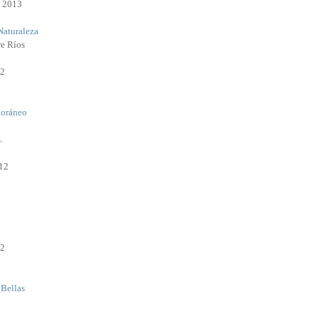
e 2013
Naturaleza
re Ríos
12
oráneo
.
12
12
 Bellas