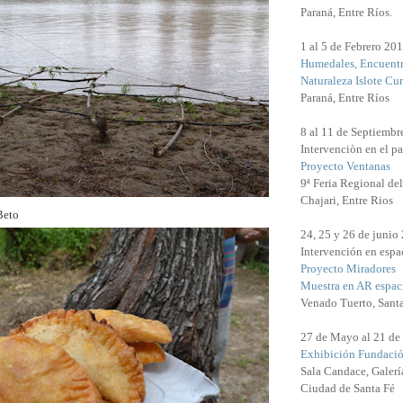
Paraná, Entre Ríos.
1 al 5 de Febrero 20
Humedales, Encuentr
Naturaleza Islote Cu
Paraná, Entre Ríos
8 al 11 de Septiembr
Intervenciòn en el pa
Proyecto Ventanas
9ª Feria Regional de
Chajari, Entre Rios
Beto
24, 25 y 26 de junio
Intervención en espac
Proyecto Miradores
Muestra en AR espaci
Venado Tuerto, Sant
27 de Mayo al 21 de
Exhibición Fundació
Sala Candace, Galerí
Ciudad de Santa Fé