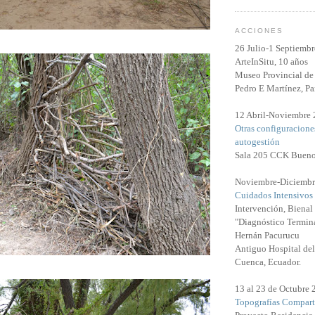
ACCIONES
26 Julio-1 Septiemb
ArteInSitu, 10 años
Museo Provincial de 
Pedro E Martínez, Pa
12 Abril-Noviembre
Otras configuracione
autogestión
Sala 205 CCK Bueno
Noviembre-Diciembr
Cuidados Intensivos
Intervención, Biena
"Diagnóstico Termina
Hernán Pacurucu
Antiguo Hospital del
Cuenca, Ecuador.
13 al 23 de Octubre
Topografías Compart