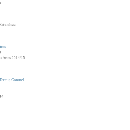
u
Naturaleza
tros
l
as Artes 2014/15
Terroir, Coronel
14