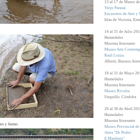
13 al 17 de Marzo d
Viejo Paraná
Encuentro de Arte y 
Islas de Victoria, Ent
14 al 31 de Julio 20
Humedales
Muestra Itinerante
Museo Arte Contemp
Raúl Lozza.
Alberti, Buenos Aires
18 al 31 de Mayo 20
Humedales
Muestra Itinerante
Museo Rivolta
Unquillo. Córdoba
20 al 30 de Abril 20
Humedales
Muestra Itinerante
ns
y Jaimo
Museo Provincial de
Artes "Dr. Pedro
E.Martínez"