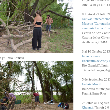
Proyecto Residencia 
Arte La 40 y La B, G
9 Junio al 29 Julio 
Nativas, intervenció
Muestra "Cartografía
curaduría Laura Rom
Centro de Arte Cont
Casona de los Oliver
Avellaneda, CABA
3 al 10 Octubre 2015
Interacciones
a y Cintia Romero
Encuentro de Arte y 
Río Grande|Tolhuin
Tierra del Fuego, Arg
5 de Septiembre 201
Galería Móvil
Balneario Municipal
Paraná, Entre Ríos
24 Junio al 1 Agosto
Qhuanti
/ Terroir 2.0