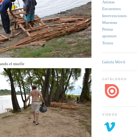
Artistas
Encuentros
Intervenciones
Muestras
Prensa
sponsors
Textos
Galería Móvil
ando el muelle
CATÁLOGOS
VIDEOS