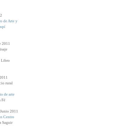
12
o de Arte y
rupí
e 2011
isaje
l Libro
 2011
io rural
o de arte
a Fé
 Junio 2011
n Centro
a Saguir