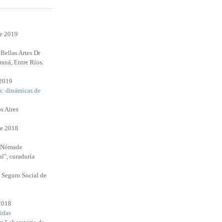
re 2019
Bellas Artes Dr
raná, Entre Ríos.
 2019
s: dinámicas de
s Aires
e 2018
l Nómade
l", curaduría
 Seguro Social de
 2018
idas