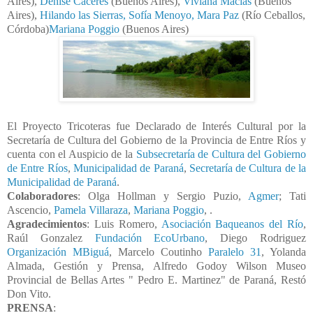
Aires),
Denise Cáceres
(Buenos Aires),
Viviana Macías
(Buenos
Aires),
Hilando las Sierras,
Sofía Menoyo, Mara Paz
(Río Ceballos,
Córdoba)
Mariana Poggio
(Buenos Aires)
El Proyecto Tricoteras fue Declarado de Interés Cultural por la
Secretaría de Cultura del Gobierno de la Provincia de Entre Ríos y
cuenta con el Auspicio de la
Subsecretaría de Cultura del Gobierno
de Entre Ríos
,
Municipalidad de Paraná
,
Secretaría de Cultura de la
Municipalidad de Paraná
.
Colaboradores
: Olga Hollman y Sergio Puzio,
Agmer
; Tati
Ascencio,
Pamela Villaraza
,
Mariana Poggio
, .
Agradecimientos
: Luis Romero,
Asociación Baqueanos del Río
,
Raúl Gonzalez
Fundación EcoUrbano
, Diego Rodriguez
Organización MBiguá
, Marcelo Coutinho
Paralelo 31
, Yolanda
Almada, Gestión y Prensa, Alfredo Godoy Wilson Museo
Provincial de Bellas Artes " Pedro E. Martinez" de Paraná, Restó
Don Vito.
PRENSA
: