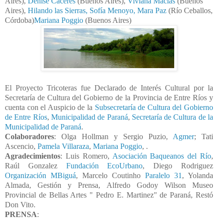
Aires),
Denise Cáceres
(Buenos Aires),
Viviana Macías
(Buenos
Aires),
Hilando las Sierras,
Sofía Menoyo, Mara Paz
(Río Ceballos,
Córdoba)
Mariana Poggio
(Buenos Aires)
El Proyecto Tricoteras fue Declarado de Interés Cultural por la
Secretaría de Cultura del Gobierno de la Provincia de Entre Ríos y
cuenta con el Auspicio de la
Subsecretaría de Cultura del Gobierno
de Entre Ríos
,
Municipalidad de Paraná
,
Secretaría de Cultura de la
Municipalidad de Paraná
.
Colaboradores
: Olga Hollman y Sergio Puzio,
Agmer
; Tati
Ascencio,
Pamela Villaraza
,
Mariana Poggio
, .
Agradecimientos
: Luis Romero,
Asociación Baqueanos del Río
,
Raúl Gonzalez
Fundación EcoUrbano
, Diego Rodriguez
Organización MBiguá
, Marcelo Coutinho
Paralelo 31
, Yolanda
Almada, Gestión y Prensa, Alfredo Godoy Wilson Museo
Provincial de Bellas Artes " Pedro E. Martinez" de Paraná, Restó
Don Vito.
PRENSA
: