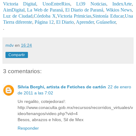
Victoria Digital
,
UnoEntreRios
,
Lt39 Noticias
,
IndexArte
,
AimDigital
,
La Web de Paraná
,
El Diario de Paraná
,
Wikios News
,
Luz de Ciudad
,
Córdoba X
,
Victoria Primicias
,
Sintonía Educar
,
Una
Tierra diferente
,
Página 12
,
El Diario
,
Aprender
,
Guíaseñor
,
.
mdv
en
16:24
Compartir
3 comentarios:
Silvia Borghi, artista de Fetiches de cartón
22 de enero
de 2011 a las 7:02
Un regalito, cotejedoras!:
http://www.conaculta.gob.mx/recursos/recorridos_virtuales/v
ideo/tenangos/video.php?vid=4
Besos, abrazos e hilos, Sil de Mex
Responder